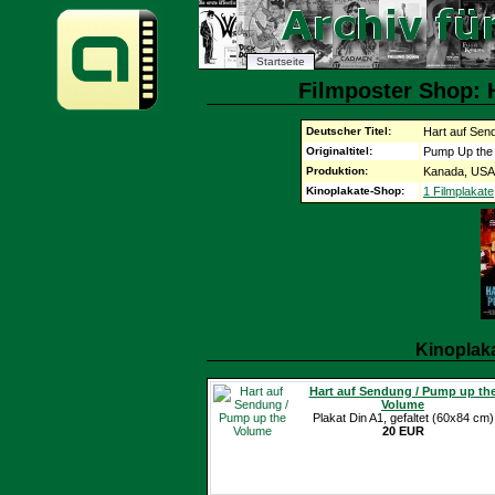
Startseite
Filmposter Shop: 
Deutscher Titel:
Hart auf Sen
Originaltitel:
Pump Up the
Produktion:
Kanada, USA
Kinoplakate-Shop:
1 Filmplakate
Kinoplak
Hart auf Sendung / Pump up th
Volume
Plakat Din A1, gefaltet (60x84 cm)
20 EUR