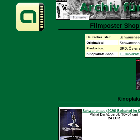
Startseite
Filmposter Shop
Deutscher Titel:
Schwanense
Originaltitel:
Schwanense
Produktion:
BRD, Österre
Kinoplakate-Shop:
1 Filmplakate
Kinoplak
Schwanensee (2020) Bolschoi im 
Plakat Din A1 gerollt (60x84 cm)
24 EUR