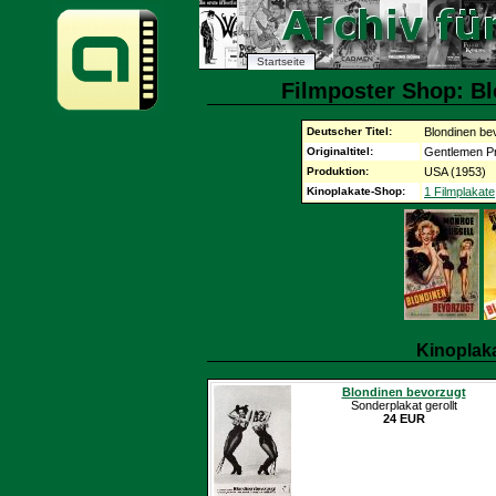
Startseite
Filmposter Shop: Bl
Deutscher Titel:
Blondinen be
Originaltitel:
Gentlemen Pr
Produktion:
USA (1953)
Kinoplakate-Shop:
1 Filmplakate
Kinoplak
Blondinen bevorzugt
Sonderplakat gerollt
24 EUR