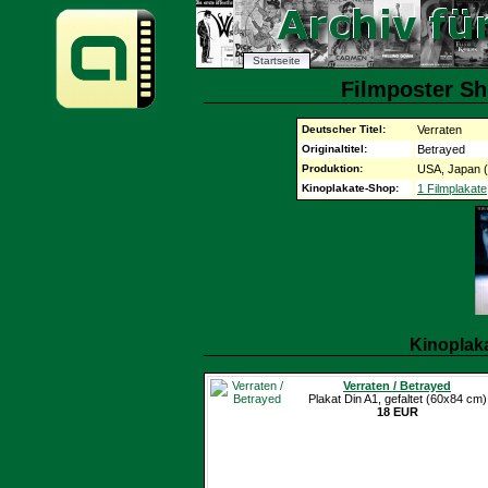
Startseite
Filmposter Sh
Deutscher Titel:
Verraten
Originaltitel:
Betrayed
Produktion:
USA, Japan 
Kinoplakate-Shop:
1 Filmplakate
Kinoplak
Verraten / Betrayed
Plakat Din A1, gefaltet (60x84 cm)
18 EUR