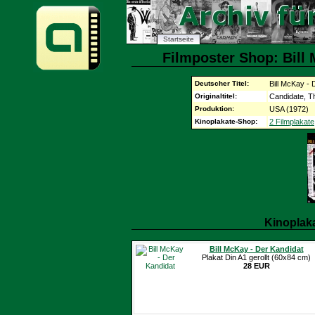
Startseite
Filmposter Shop: Bill 
Deutscher Titel:
Bill McKay - 
Originaltitel:
Candidate, T
Produktion:
USA (1972)
Kinoplakate-Shop:
2 Filmplakate
Kinoplak
Bill McKay - Der Kandidat
Plakat Din A1 gerollt (60x84 cm)
28 EUR