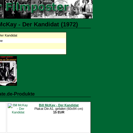
McKay - Der Kandidat (1972)
Der Kandidat
he
ate.de-Produkte
Bill McKay - Der Kandidat
Plakat Din A1, gefaltet (60x84 cm)
15 EUR