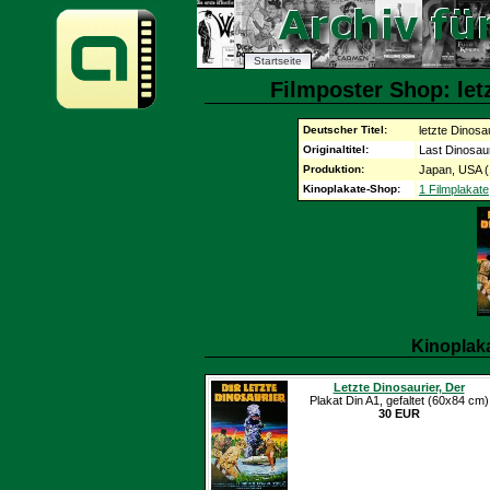
Startseite
Filmposter Shop: letz
Deutscher Titel:
letzte Dinosa
Originaltitel:
Last Dinosau
Produktion:
Japan, USA (
Kinoplakate-Shop:
1 Filmplakate
Kinoplak
Letzte Dinosaurier, Der
Plakat Din A1, gefaltet (60x84 cm)
30 EUR