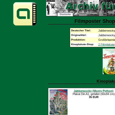
Startseite
Filmposter Shop
Deutscher Titel:
Jabberwock
Originaltitel:
Jabberwock
Produktion:
Großbritanni
Kinoplakate-Shop:
2 Filmplakate
Kinoplak
Jabberwocky (Monty Python)
Plakat Din A1, gefaltet (60x84 cm)
35 EUR