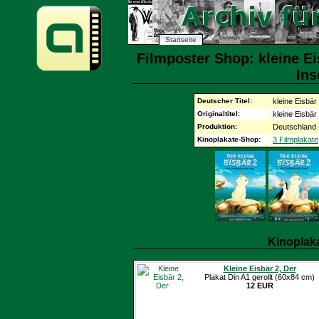
Startseite
Filmposter Shop: kleine Ei
Ins
Deutscher Titel:
kleine Eisbär
Originaltitel:
kleine Eisbär
Produktion:
Deutschland 
Kinoplakate-Shop:
3 Filmplakate
Kinoplak
Kleine Eisbär 2, Der
Plakat Din A1 gerollt (60x84 cm)
12 EUR