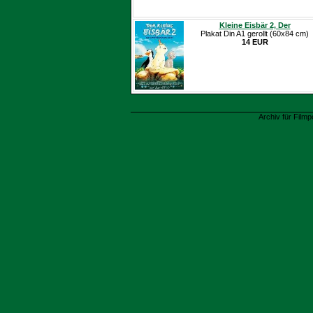
Kleine Eisbär 2, Der
Plakat Din A1 gerollt (60x84 cm)
14 EUR
Archiv für Filmp