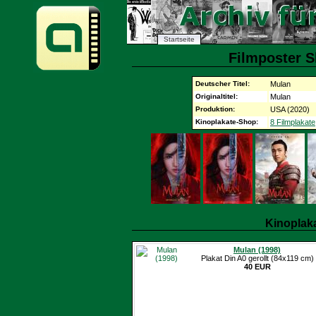
Startseite
Filmposter S
Deutscher Titel:
Mulan
Originaltitel:
Mulan
Produktion:
USA (2020)
Kinoplakate-Shop:
8 Filmplakate
Kinoplak
Mulan (1998)
Plakat Din A0 gerollt (84x119 cm)
40 EUR