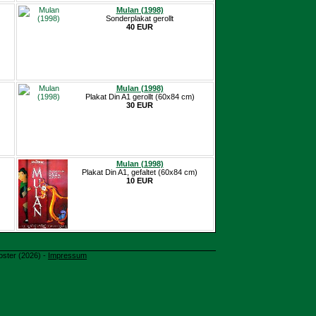
Mulan (1998)
Sonderplakat gerollt
40 EUR
Mulan (1998)
Plakat Din A1 gerollt (60x84 cm)
30 EUR
Mulan (1998)
Plakat Din A1, gefaltet (60x84 cm)
10 EUR
oster (2026) -
Impressum