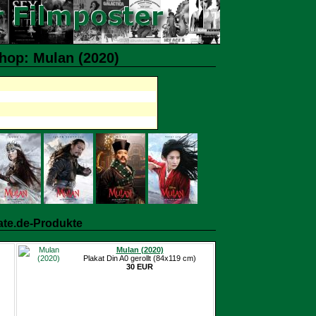
hop: Mulan (2020)
ate.de-Produkte
Mulan (2020)
Plakat Din A0 gerollt (84x119 cm)
30 EUR