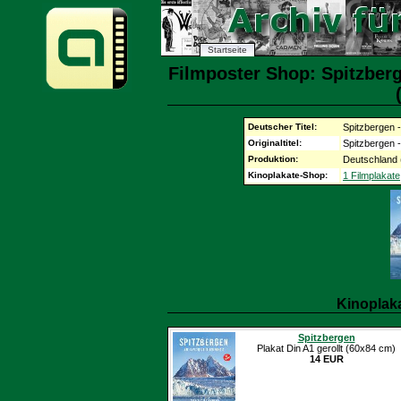
Startseite
Filmposter Shop: Spitzberge
Deutscher Titel:
Spitzbergen -
Originaltitel:
Spitzbergen -
Produktion:
Deutschland 
Kinoplakate-Shop:
1 Filmplakate
Kinoplak
Spitzbergen
Plakat Din A1 gerollt (60x84 cm)
14 EUR