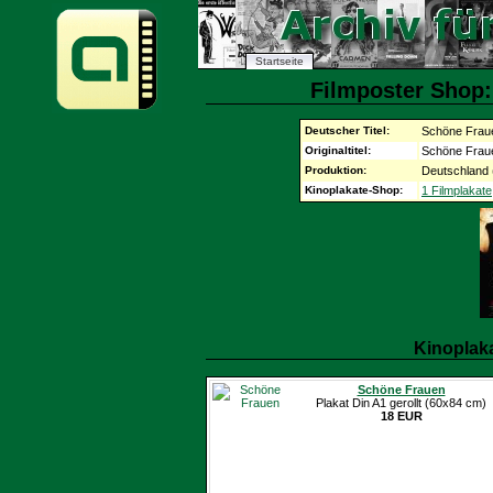
Startseite
Filmposter Shop:
Deutscher Titel:
Schöne Frau
Originaltitel:
Schöne Frau
Produktion:
Deutschland 
Kinoplakate-Shop:
1 Filmplakate
Kinoplak
Schöne Frauen
Plakat Din A1 gerollt (60x84 cm)
18 EUR