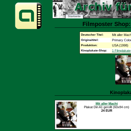
Startseite
Filmposter Shop: 
Deutscher Titel:
Mit aller Mac
Originaltitel:
Primary Colo
Produktion:
USA (1998)
Kinoplakate-Shop:
1 Filmplakate
Kinoplak
Mit aller Macht
Plakat Din A1 gerollt (60x84 cm)
24 EUR