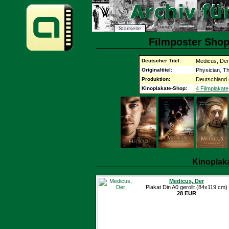
Startseite
Filmposter Shop
Deutscher Titel:
Medicus, Der
Originaltitel:
Physician, T
Produktion:
Deutschland 
Kinoplakate-Shop:
4 Filmplakate
Kinoplak
Medicus, Der
Plakat Din A0 gerollt (84x119 cm)
28 EUR