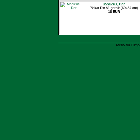
Medicus, Der
Plakat Din A1 gerollt (60x84 cm)
18 EUR
Archiv für Filmp