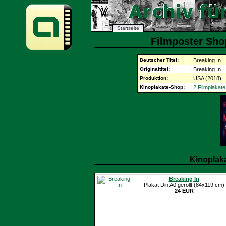
Startseite
Filmposter Shop
Deutscher Titel:
Breaking In
Originaltitel:
Breaking In
Produktion:
USA (2018)
Kinoplakate-Shop:
2 Filmplakate
Kinoplak
Breaking In
Plakat Din A0 gerollt (84x119 cm)
24 EUR