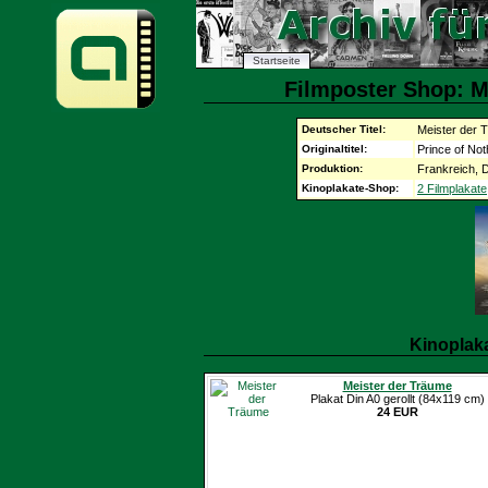
Startseite
Filmposter Shop: M
Deutscher Titel:
Meister der 
Originaltitel:
Prince of No
Produktion:
Frankreich, 
Kinoplakate-Shop:
2 Filmplakate
Kinoplak
Meister der Träume
Plakat Din A0 gerollt (84x119 cm)
24 EUR