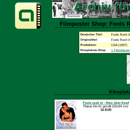
Startseite
Filmposter Shop: Fools R
Deutscher Titel:
Fools Rush I
Originaltitel:
Fools Rush I
Produktion:
USA (1997)
Kinoplakate-Shop:
1 Filmplakate
Kinoplak
Fools rush in - Herz über Kopf
Plakat Din A1 gerollt (60x84 cm)
16 EUR