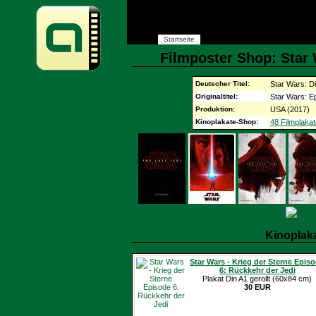
Startseite
Filmposter Shop: Star W
Deutscher Titel:
Star Wars: Di
Originaltitel:
Star Wars: Ep
Produktion:
USA (2017)
Kinoplakate-Shop:
48 Filmplakat
Kinoplak
Star Wars - Krieg der Sterne Epis
6: Rückkehr der Jedi
Plakat Din A1 gerollt (60x84 cm)
30 EUR