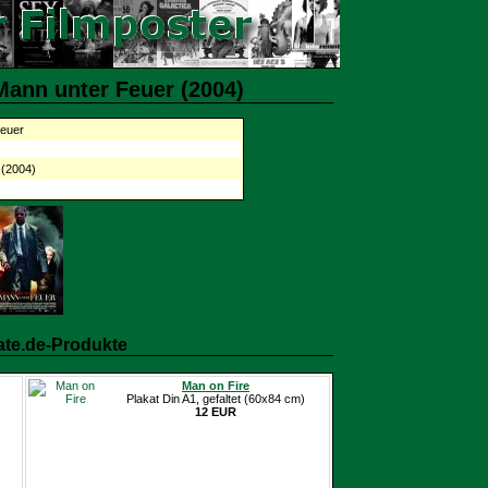
Mann unter Feuer (2004)
Feuer
 (2004)
ate.de-Produkte
Man on Fire
Plakat Din A1, gefaltet (60x84 cm)
12 EUR