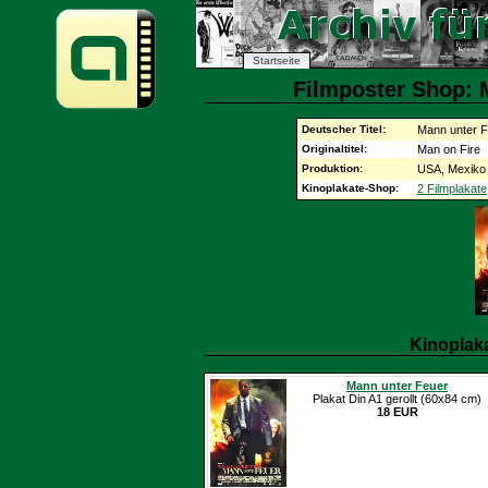
Startseite
Filmposter Shop: 
Deutscher Titel:
Mann unter 
Originaltitel:
Man on Fire
Produktion:
USA, Mexiko
Kinoplakate-Shop:
2 Filmplakate
Kinoplak
Mann unter Feuer
Plakat Din A1 gerollt (60x84 cm)
18 EUR