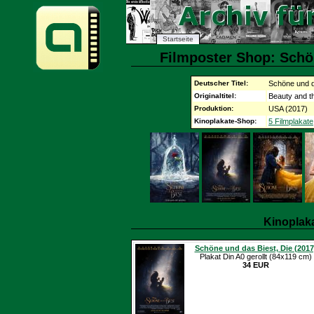
Startseite
Filmposter Shop: Schön
Deutscher Titel:
Schöne und d
Originaltitel:
Beauty and t
Produktion:
USA (2017)
Kinoplakate-Shop:
5 Filmplakate
Kinoplak
Schöne und das Biest, Die (2017
Plakat Din A0 gerollt (84x119 cm)
34 EUR