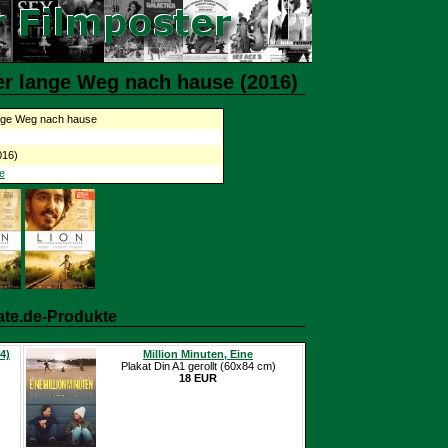
er lange Weg nach hause (2016)
ange Weg nach hause
016)
e
ate.de-Produkte
4)
Million Minuten, Eine
Plakat Din A1 gerollt (60x84 cm)
18 EUR