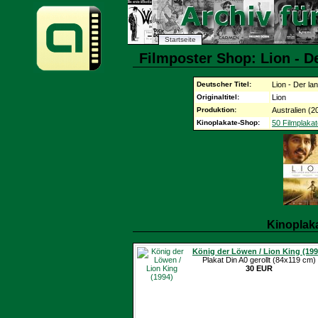
Startseite
Filmposter Shop: Lion - D
Deutscher Titel:
Lion - Der l
Originaltitel:
Lion
Produktion:
Australien (2
Kinoplakate-Shop:
50 Filmplakat
Kinoplak
König der Löwen / Lion King (199
Plakat Din A0 gerollt (84x119 cm)
30 EUR