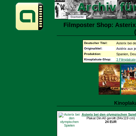
Startseite
Filmposter Shop: Asteri
Deutscher Titel:
Asterix bei 
Originaltitel:
Astérix aux 
Produktion:
Spanien, Deu
Kinoplakate-Shop:
3 Filmplakate
Kinoplak
Asterix bei den olympischen Spie
Plakat Din A0 gerollt (84x119 cm)
24 EUR