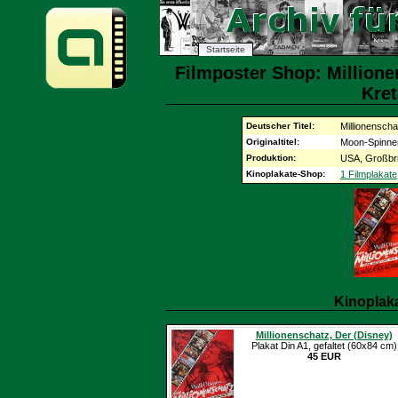
Startseite
Filmposter Shop: Millione
Kret
Deutscher Titel:
Millionensch
Originaltitel:
Moon-Spinne
Produktion:
USA, Großbrit
Kinoplakate-Shop:
1 Filmplakate
Kinoplak
Millionenschatz, Der (Disney)
Plakat Din A1, gefaltet (60x84 cm)
45 EUR