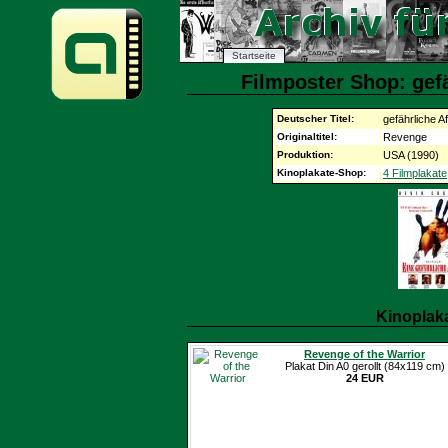
Startseite
Filmposter Shop: gefä
Deutscher Titel:
gefährliche Af
Originaltitel:
Revenge
Produktion:
USA (1990)
Kinoplakate-Shop:
4 Filmplakate
Kinoplak
Revenge of the Warrior
Plakat Din A0 gerollt (84x119 cm)
24 EUR