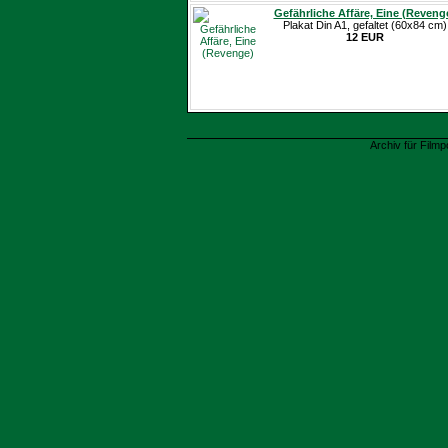
Gefährliche Affäre, Eine (Reveng
Plakat Din A1, gefaltet (60x84 cm)
12 EUR
Archiv für Filmp