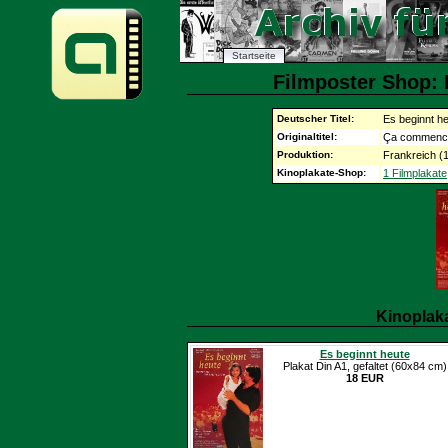
Startseite
Filmposter Shop: 
Deutscher Titel:
Es beginnt h
Originaltitel:
Ça commence
Produktion:
Frankreich (
Kinoplakate-Shop:
1 Filmplakate
Kinoplak
Es beginnt heute
Plakat Din A1, gefaltet (60x84 cm)
18 EUR