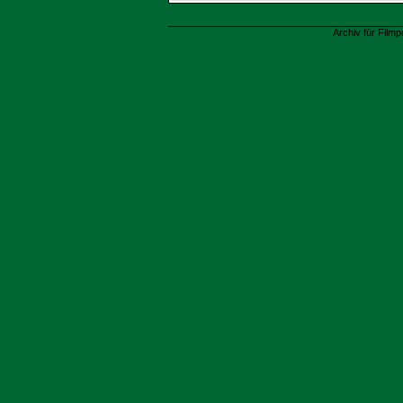
Archiv für Filmp