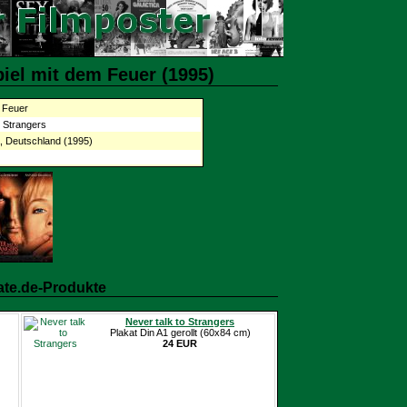
iel mit dem Feuer (1995)
m Feuer
o Strangers
 Deutschland (1995)
ate.de-Produkte
Never talk to Strangers
Plakat Din A1 gerollt (60x84 cm)
24 EUR