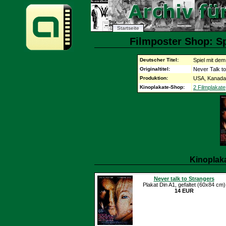
Startseite
Filmposter Shop: Sp
Deutscher Titel:
Spiel mit de
Originaltitel:
Never Talk t
Produktion:
USA, Kanada,
Kinoplakate-Shop:
2 Filmplakate
Kinoplak
Never talk to Strangers
Plakat Din A1, gefaltet (60x84 cm)
14 EUR