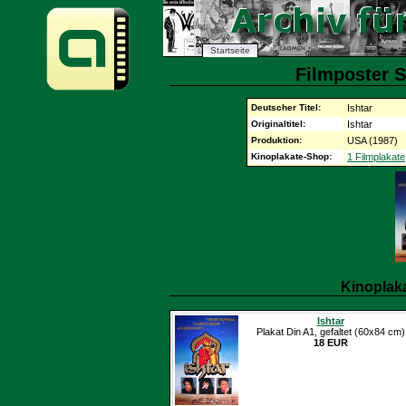
Startseite
Filmposter S
Deutscher Titel:
Ishtar
Originaltitel:
Ishtar
Produktion:
USA (1987)
Kinoplakate-Shop:
1 Filmplakate
Kinoplak
Ishtar
Plakat Din A1, gefaltet (60x84 cm)
18 EUR