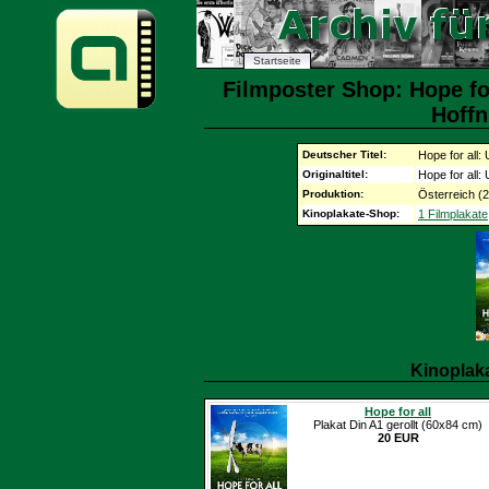
Startseite
Filmposter Shop: Hope fo
Hoffn
Deutscher Titel:
Hope for all
Originaltitel:
Hope for all
Produktion:
Österreich (
Kinoplakate-Shop:
1 Filmplakate
Kinoplak
Hope for all
Plakat Din A1 gerollt (60x84 cm)
20 EUR