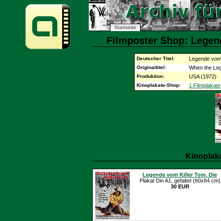
Startseite
Filmposter Shop: Legend
Deutscher Titel:
Legende vom 
Originaltitel:
When the Le
Produktion:
USA (1972)
Kinoplakate-Shop:
1 Filmplakate
Kinoplak
Legende vom Killer Tom, Die
Plakat Din A1, gefaltet (60x84 cm)
30 EUR