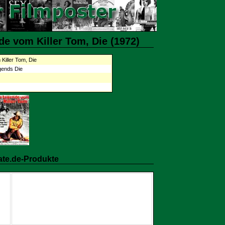
e vom Killer Tom, Die (1972)
Killer Tom, Die
gends Die
ate.de-Produkte