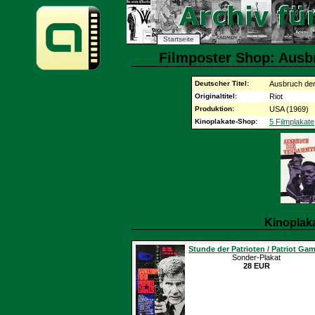
Startseite
Filmposter Shop: Ausb
Deutscher Titel:
Ausbruch de
Originaltitel:
Riot
Produktion:
USA (1969)
Kinoplakate-Shop:
5 Filmplakate
Kinoplak
Stunde der Patrioten / Patriot Ga
Sonder-Plakat
28 EUR