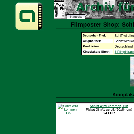
Startseite
Filmposter Shop: Schi
Deutscher Titel:
Schiff wird 
Originaltitel:
Schiff wird 
Produktion:
Deutschland 
Kinoplakate-Shop:
1 Filmplakate
Kinoplak
Schiff wird kommen, Ein
Plakat Din A1 gerollt (60x84 cm)
24 EUR