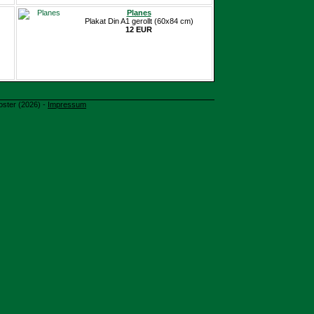
Planes
Plakat Din A1 gerollt (60x84 cm)
12 EUR
oster (2026) -
Impressum