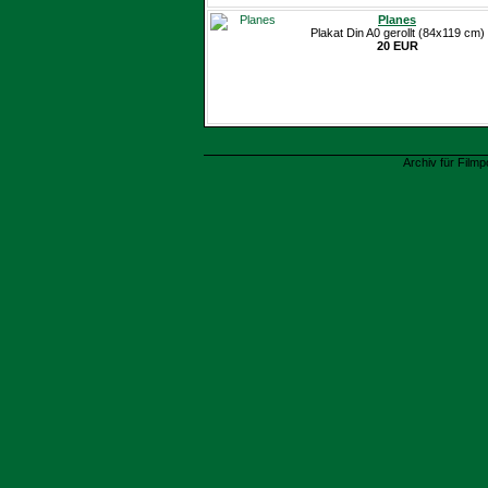
Planes
Plakat Din A0 gerollt (84x119 cm)
20 EUR
Archiv für Filmp