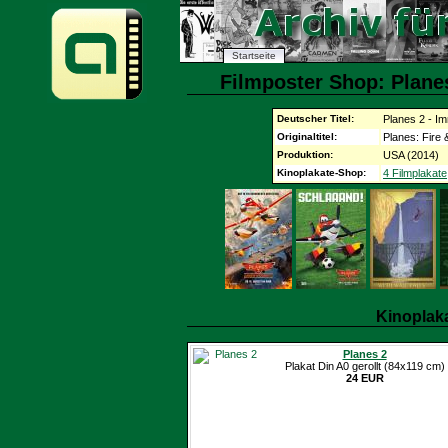
Startseite
Filmposter Shop: Planes
Deutscher Titel:
Planes 2 - I
Originaltitel:
Planes: Fire
Produktion:
USA (2014)
Kinoplakate-Shop:
4 Filmplakate
Kinoplak
Planes 2
Plakat Din A0 gerollt (84x119 cm)
24 EUR