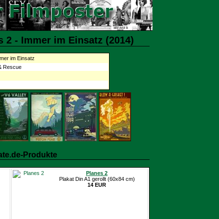
 2 - Immer im Einsatz (2014)
mmer im Einsatz
 & Rescue
ate.de-Produkte
Planes 2
Plakat Din A1 gerollt (60x84 cm)
14 EUR