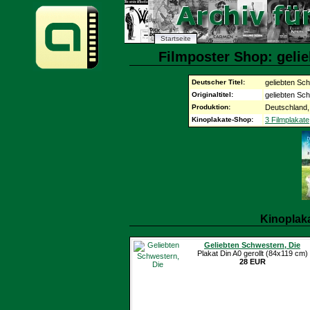
Startseite
Filmposter Shop: gelie
Deutscher Titel:
geliebten Sc
Originaltitel:
geliebten Sc
Produktion:
Deutschland,
Kinoplakate-Shop:
3 Filmplakate
Kinoplak
Geliebten Schwestern, Die
Plakat Din A0 gerollt (84x119 cm)
28 EUR