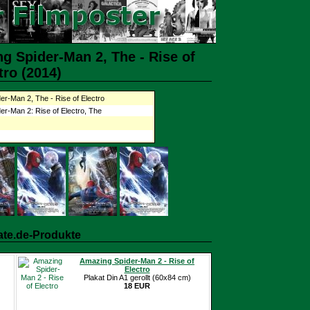
g Spider-Man 2, The - Rise of
tro (2014)
er-Man 2, The - Rise of Electro
er-Man 2: Rise of Electro, The
ate.de-Produkte
Amazing Spider-Man 2 - Rise of
Electro
Plakat Din A1 gerollt (60x84 cm)
18 EUR