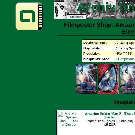
Startseite
Filmposter Shop: Amazin
Elec
Deutscher Titel:
Amazing Spid
Originaltitel:
Amazing Spid
Produktion:
USA (2014)
Kinoplakate-Shop:
2 Filmplakate
Kinoplak
Amazing Spider-Man 2 - Rise of
Electro
Plakat Din A1 gerollt (60x84 cm)
18 EUR