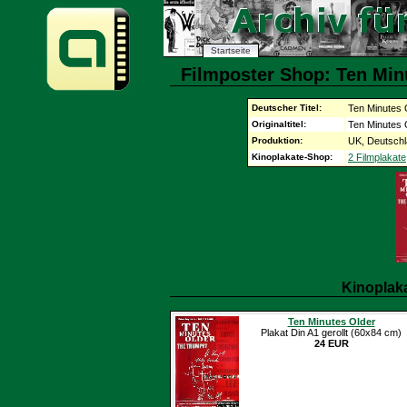
Startseite
Filmposter Shop: Ten Min
Deutscher Titel:
Ten Minutes 
Originaltitel:
Ten Minutes 
Produktion:
UK, Deutschl
Kinoplakate-Shop:
2 Filmplakate
Kinoplak
Ten Minutes Older
Plakat Din A1 gerollt (60x84 cm)
24 EUR