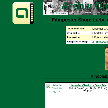
Startseite
Filmposter Shop: Liebe d
Deutscher Titel:
Liebe der Cha
Originaltitel:
Charlotte Gr
Produktion:
UK, Australie
Kinoplakate-Shop:
2 Filmplakate
Kinoplak
Liebe der Charlotte Gray, Die
Plakat Din A0 gerollt (84x119 cm)
28 EUR