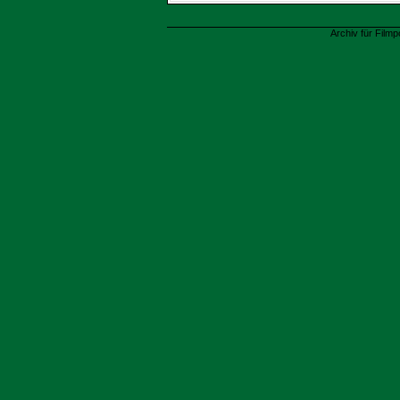
Archiv für Filmp