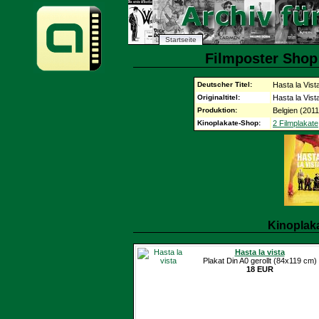
Startseite
Filmposter Shop:
Deutscher Titel:
Hasta la Vist
Originaltitel:
Hasta la Vist
Produktion:
Belgien (2011
Kinoplakate-Shop:
2 Filmplakate
Kinoplak
Hasta la vista
Plakat Din A0 gerollt (84x119 cm)
18 EUR