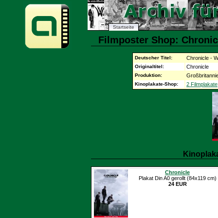
Startseite
Filmposter Shop: Chronicl
Deutscher Titel:
Chronicle - W
Originaltitel:
Chronicle
Produktion:
Großbritanni
Kinoplakate-Shop:
2 Filmplakate
Kinoplak
Chronicle
Plakat Din A0 gerollt (84x119 cm)
24 EUR