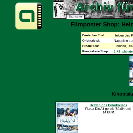
Startseite
Filmposter Shop: Held
Deutscher Titel:
Helden des P
Originaltitel:
Napapiirin sa
Produktion:
Finnland, Is
Kinoplakate-Shop:
1 Filmplakate
Kinoplak
Helden des Polarkreises
Plakat Din A1 gerollt (60x84 cm)
14 EUR