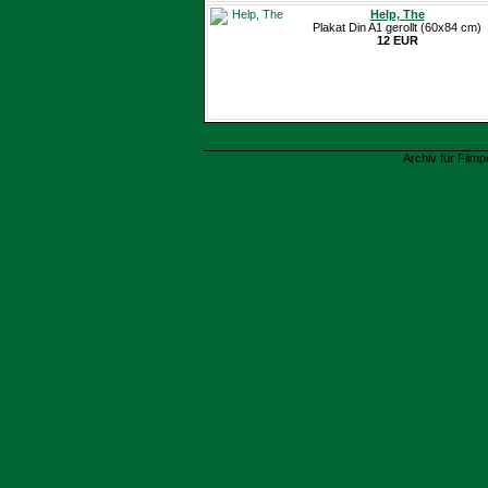
Help, The
Plakat Din A1 gerollt (60x84 cm)
12 EUR
Archiv für Filmp