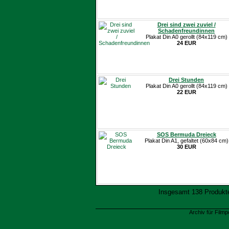
Drei sind zwei zuviel /
Schadenfreundinnen
Plakat Din A0 gerollt (84x119 cm)
24 EUR
Drei Stunden
Plakat Din A0 gerollt (84x119 cm)
22 EUR
SOS Bermuda Dreieck
Plakat Din A1, gefaltet (60x84 cm)
30 EUR
Insgesamt 138 Produkte.
Archiv für Filmp