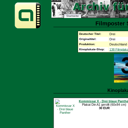
Startseite
Filmposter 
Deutscher Titel:
Drei
Originaltitel:
Drei
Produktion:
Deutschland 
Kinoplakate-Shop:
138 Filmplak
Kinoplak
Kommissar X - Drei blaue Panthe
Plakat Din A1 gerollt (60x84 cm)
30 EUR