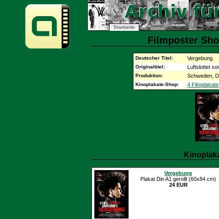
Startseite
Filmposter Sho
Deutscher Titel:
Vergebung
Originaltitel:
Luftslottet 
Produktion:
Schweden, D
Kinoplakate-Shop:
4 Filmplakate
Kinoplak
Vergebung
Plakat Din A1 gerollt (60x84 cm)
24 EUR