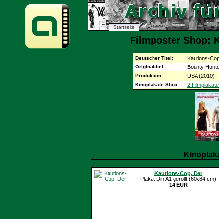
Startseite
Filmposter Shop: K
Deutscher Titel:
Kautions-Cop
Originaltitel:
Bounty Hunte
Produktion:
USA (2010)
Kinoplakate-Shop:
2 Filmplakate
Kinoplak
Kautions-Cop, Der
Plakat Din A1 gerollt (60x84 cm)
14 EUR