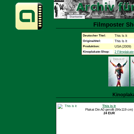
Startseite
Filmposter Sho
Deutscher Titel:
This Is It
Originaltitel:
This Is It
Produktion:
USA (2009)
Kinoplakate-Shop:
2 Filmplakate
Kinoplak
This is it
Plakat Din A0 gerollt (84x119 cm)
24 EUR