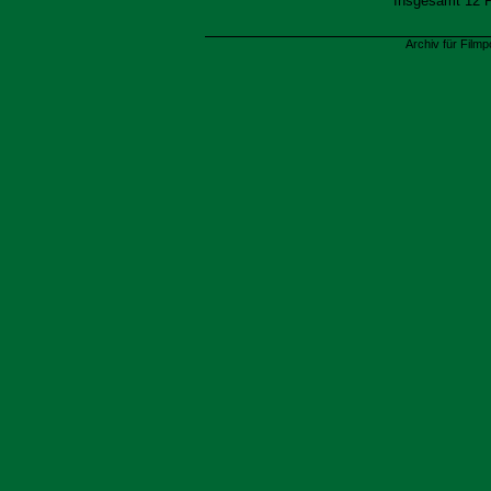
Insgesamt 12 
Archiv für Filmp