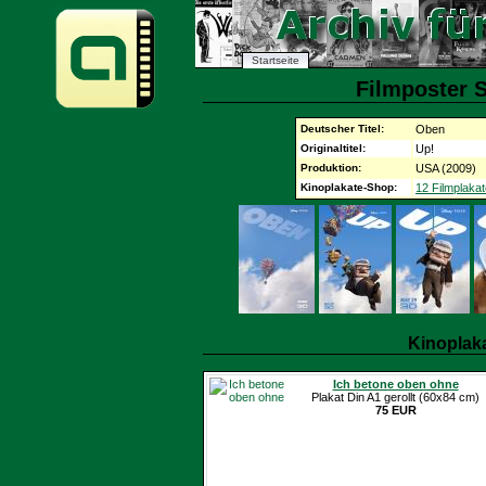
Startseite
Filmposter 
Deutscher Titel:
Oben
Originaltitel:
Up!
Produktion:
USA (2009)
Kinoplakate-Shop:
12 Filmplakat
Kinoplak
Ich betone oben ohne
Plakat Din A1 gerollt (60x84 cm)
75 EUR