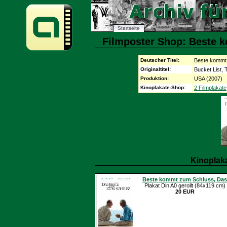
Startseite
Filmposter Shop: Beste 
Deutscher Titel:
Beste kommt
Originaltitel:
Bucket List, 
Produktion:
USA (2007)
Kinoplakate-Shop:
2 Filmplakate
Kinoplak
Beste kommt zum Schluss, Das
Plakat Din A0 gerollt (84x119 cm)
20 EUR