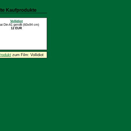
te Kaufprodukte
Vollidiot
at Din A1 gerollt (60x84 cm)
12 EUR
Produkt
zum Film: Vollidiot