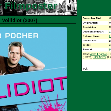
Deutscher Titel:
Vo
 Vollidiot (2007)
Originaltitel:
Vo
Produktion:
D
Deutschlandstart:
1
Externe Links:
I
Poster aus:
D
Größe:
4
Entwurf:
P
Cast:
Anke Engelke
(Ch
(Petra),
Hilmi Sözer
(Ei