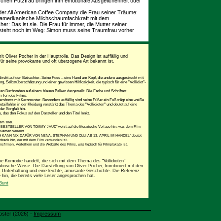
chen Putzfrau bringen ihm emotionale Ausgelichenheit oder
 der All American Coffee Company die Frau seiner Träume:
üdamerikanische Milchschaumfachkraft mit dem
her: Das ist sie. Die Frau für immer, die Mutter seiner
it steht noch im Weg: Simon muss seine Traumfrau vorher
t Oliver Pocher in der Hauptrolle. Das Design ist auffällig und
ür seine provokante und oft überzogene Art bekannt ist.
t direkt auf den Betrachter. Seine Pose – eine Hand am Kopf, die andere ausgestreckt mit
, Selbstüberschätzung und einer gewissen Hilflosigkeit, die typisch für eine "Vollidiot"-
ken Buchstaben auf einem blauen Balken dargestellt. Die Farbe und Schriftart
en Ton des Films.
ershorts mit Karomuster. Besonders auffällig sind seine Füße: ein Fuß trägt eine weiße
tailfehler in der Kleidung verstärkt das Thema des "Vollidioten" und deutet auf eine
er Sorgfalt hin.
u, das den Fokus auf den Darsteller und den Titel lenkt.
m Titel.
EM BESTSELLER VON TOMMY JAUD" weist auf die literarische Vorlage hin, was dem Film
Namen verleiht.
LE ICH KANN NIX DAFÜR VON NENA, STEPHAN UND OLLI AB 13. APRIL IM HANDEL" deutet
rack hin, der mit dem Film verbunden ist.
firmen, Verleihern und die Website des Films, was typisch für Filmplakate ist.
e Komödie handelt, die sich mit dem Thema des "Vollidioten"
tirische Weise. Die Darstellung von Oliver Pocher, kombiniert mit den
t Unterhaltung und eine leichte, amüsante Geschichte. Die Referenz
in, die bereits viele Leser angesprochen hat.
Bunt
oster (2026) -
Impressum