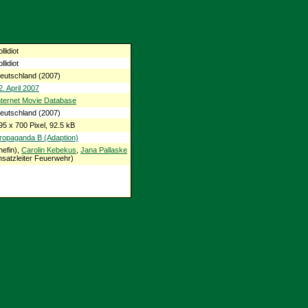
llidiot
llidiot
eutschland (2007)
2. April 2007
nternet Movie Database
eutschland (2007)
95 x 700 Pixel, 92.5 kB
ropaganda B (Adaption)
efin),
Carolin Kebekus
,
Jana Pallaske
nsatzleiter Feuerwehr)