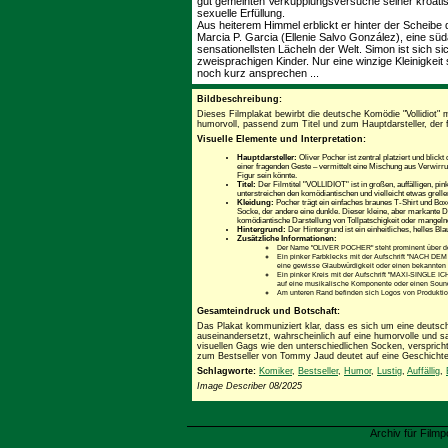
gut gemeinten Verkupplungsversuche seiner kroatis
sexuelle Erfüllung.
Aus heiterem Himmel erblickt er hinter der Scheibe
Marcia P. Garcia (Ellenie Salvo González), eine s
sensationellsten Lächeln der Welt. Simon ist sich sic
zweisprachigen Kinder. Nur eine winzige Kleinigke
noch kurz ansprechen ...
Bildbeschreibung:
Dieses Filmplakat bewirbt die deutsche Komödie "Vollidiot" mi
humorvoll, passend zum Titel und zum Hauptdarsteller, der f
Visuelle Elemente und Interpretation:
Hauptdarsteller:
Oliver Pocher ist zentral platziert und blick
einer fragenden Geste – vermittelt eine Mischung aus Verwirrung
Figur sein könnte.
Titel:
Der Filmtitel "VOLLIDIOT" ist in großen, auffälligen, pin
unterstreichen den komödiantischen und vielleicht etwas grell
Kleidung:
Pocher trägt ein einfaches braunes T-Shirt und Box
Socke, der andere eine dunkle. Dieser kleine, aber markante De
komödiantische Darstellung von Tollpatschigkeit oder mangelnd
Hintergrund:
Der Hintergrund ist ein einheitliches, helles Bla
Zusätzliche Informationen:
Der Name "OLIVER POCHER" steht prominent über de
Ein pinker Farbklecks mit der Aufschrift "NACH D
eine gewisse Glaubwürdigkeit oder einen bekannten 
Ein pinker Kreis mit der Aufschrift "MAXI-SING
auf eine musikalische Komponente oder einen Soundt
Am unteren Rand befinden sich Logos von Produktions
Gesamteindruck und Botschaft:
Das Plakat kommuniziert klar, dass es sich um eine deutsch
auseinandersetzt, wahrscheinlich auf eine humorvolle und sa
visuellen Gags wie den unterschiedlichen Socken, versprich
zum Bestseller von Tommy Jaud deutet auf eine Geschichte h
Schlagworte:
Komiker
,
Bestseller
,
Humor
,
Lustig
,
Auffällig
,
Image Describer 08/2025
Archiv für Filmp