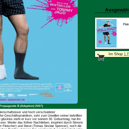
Ausgewähl
Plak
Im Shop
1 
 (Propaganda B (Adaption) 2007)
eidenschaftsloser und hoch verschuldeter
iche Geschäftspraktiken, sehr zum Unwillen seiner bebrillten
glücklos steht er kurz vor seinem 30. Geburtstag, hat ihn
ssen. Weder das Kölner Nachtleben, inspiriert durch Simons
er Fleischer) und Steve (Tomas Sinclair Spencer), noch die