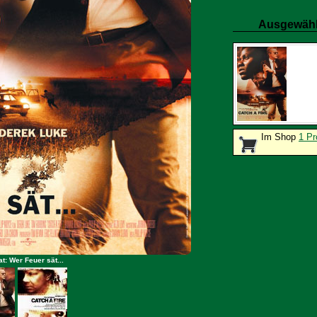
Ausgewähl
Im Shop
1 Pr
t: Wer Feuer sät...