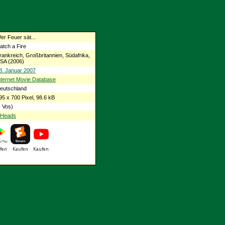
er Feuer sät...
atch a Fire
rankreich, Großbritannien, Südafrika,
SA (2006)
8. Januar 2007
nternet Movie Database
eutschland
95 x 700 Pixel, 98.6 kB
 Vos)
g Heads