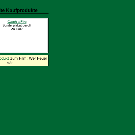
te Kaufprodukte
Catch a Fire
Sonderplakat gerollt
24 EUR
odukt
zum Film: Wer Feuer
sät...