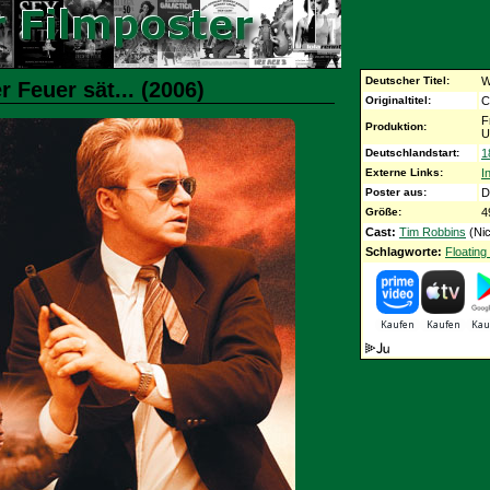
Deutscher Titel:
W
 Feuer sät... (2006)
Originaltitel:
C
F
Produktion:
U
Deutschlandstart:
1
Externe Links:
I
Poster aus:
D
Größe:
4
Cast:
Tim Robbins
(Nic
Schlagworte:
Floatin