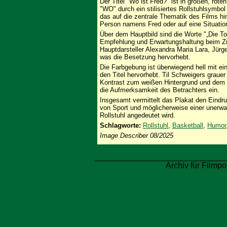
Der Titel "Wo ist Fred?" ist in großen, ro
"WO" durch ein stilisiertes Rollstuhlsymbol 
das auf die zentrale Thematik des Films hi
Person namens Fred oder auf eine Situation, 
Über dem Hauptbild sind die Worte "„Die T
Empfehlung und Erwartungshaltung beim Zu
Hauptdarsteller Alexandra Maria Lara, Jürg
was die Besetzung hervorhebt.
Die Farbgebung ist überwiegend hell mit ei
den Titel hervorhebt. Til Schweigers grauer
Kontrast zum weißen Hintergrund und dem ro
die Aufmerksamkeit des Betrachters ein.
Insgesamt vermittelt das Plakat den Eind
von Sport und möglicherweise einer unerwa
Rollstuhl angedeutet wird.
Schlagworte:
Rollstuhl
,
Basketball
,
Humor
Image Describer 08/2025
Archiv für Filmpo