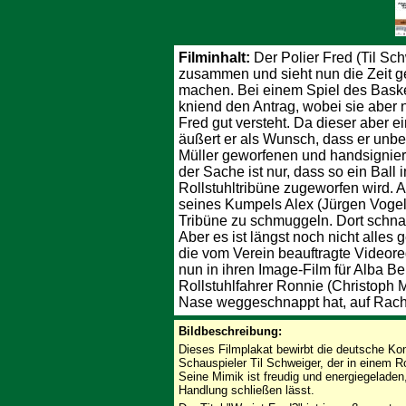
Filminhalt:
Der Polier Fred (Til Sch
zusammen und sieht nun die Zeit g
machen. Bei einem Spiel des Basket
kniend den Antrag, wobei sie aber 
Fred gut versteht. Da dieser aber ei
äußert er als Wunsch, dass er unbe
Müller geworfenen und handsignier
der Sache ist nur, dass so ein Ball
Rollstuhltribüne zugeworfen wird. A
seines Kumpels Alex (Jürgen Vogel) 
Tribüne zu schmuggeln. Dort schna
Aber es ist längst noch nicht alle
die vom Verein beauftragte Videore
nun in ihren Image-Film für Alba B
Rollstuhlfahrer Ronnie (Christoph M
Nase weggeschnappt hat, auf Rach
Bildbeschreibung:
Dieses Filmplakat bewirbt die deutsche Kom
Schauspieler Til Schweiger, der in einem Rol
Seine Mimik ist freudig und energiegelade
Handlung schließen lässt.